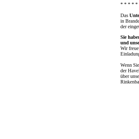
* * * * *
Das
Unt
in Brande
der eing
Sie habe
und unse
Wir freue
Einladun
Wenn Sie
der Havel
über unse
Rinkenbac