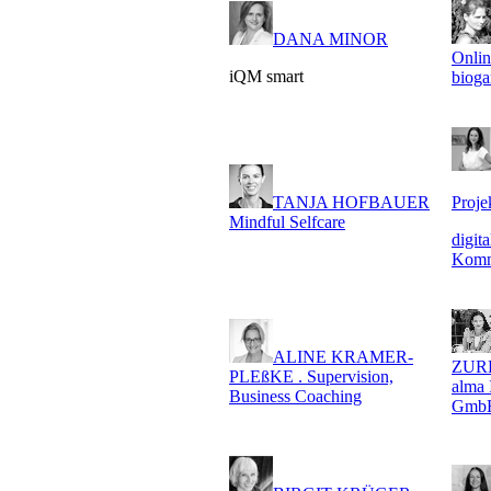
DANA MINOR
Onli
iQM smart
bioga
TANJA HOFBAUER
Proje
Mindful Selfcare
digita
Komm
ALINE KRAMER-
ZUR
PLEßKE . Supervision,
alma
Business Coaching
Gmb