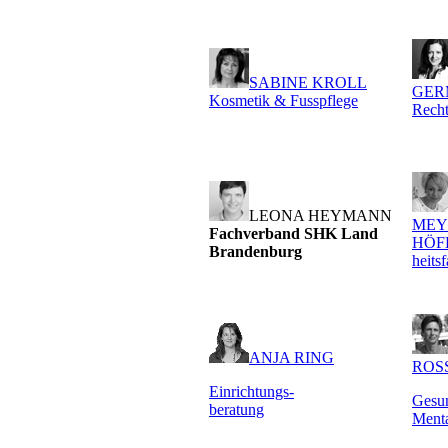
SABINE KROLL
GER
Kosmetik & Fusspflege
Recht
LEONA HEYMANN
MEY
Fachverband SHK Land
HÖFE
Brandenburg
heits
ANJA RING
ROS
Einrichtungs-
Gesun
beratung
Menta