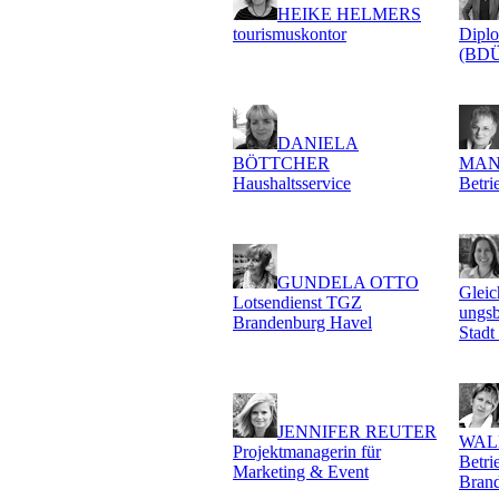
HEIKE HELMERS
tourismuskontor
Diplo
(BDÜ
DANIELA
BÖTTCHER
MAN
Haushaltsservice
Betri
GUNDELA OTTO
Gleich
Lotsendienst TGZ
ungsb
Brandenburg Havel
Stadt
JENNIFER REUTER
WAL
Projektmanagerin für
Betri
Marketing & Event
Bran