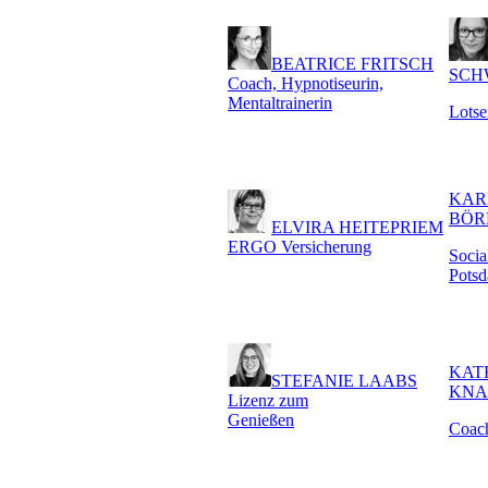
BEATRICE FRITSCH
SCH
Coach, Hypnotiseurin,
Mentaltrainerin
Lots
KAR
BÖR
ELVIRA HEITEPRIEM
ERGO Versicherung
Social
Pots
KAT
STEFANIE LAABS
KNA
Lizenz zum
Genießen
Coac