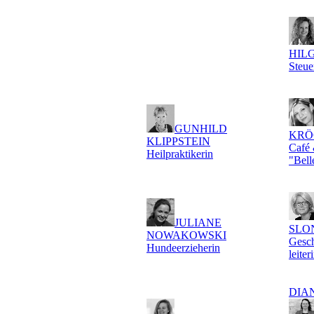
HIL
Steue
GUNHILD
KRÖ
KLIPPSTEIN
Café 
Heilpraktikerin
"Bell
JULIANE
SLO
NOWAKOWSKI
Gesch
Hundeerzieherin
leiter
DIA