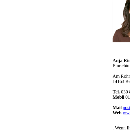
Anja Ri
Einricht
Am Rohrg
14163 Be
Tel.
030 
Mobil
01
Mail
pos
Web
www
. Wenn Ih