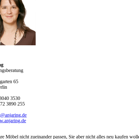
ng
ungsberatung
arten 65
rlin
8040 3530
72 3890 255
t@anjaring.de
.anjaring.de
re Möbel nicht zueinander passen, Sie aber nicht alles neu kaufen wo