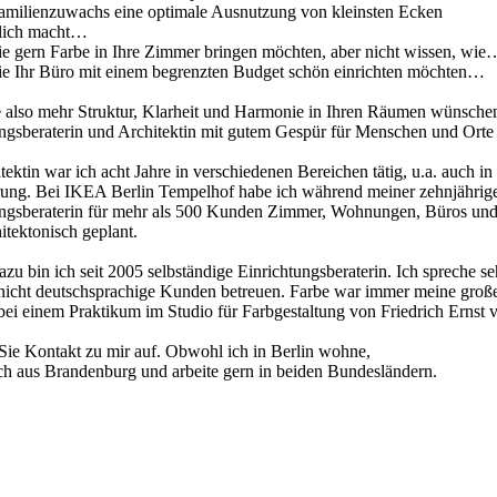
amilienzuwachs eine optimale Ausnutzung von kleinsten Ecken
lich macht…
ie gern Farbe in Ihre Zimmer bringen möchten, aber nicht wissen, wie
ie Ihr Büro mit einem begrenzten Budget schön einrichten möchten…
also mehr Struktur, Klarheit und Harmonie in Ihren Räumen wünschen, 
ngsberaterin und Architektin mit gutem Gespür für Menschen und Orte 
tektin war ich acht Jahre in verschiedenen Bereichen tätig, u.a. auch i
ung. Bei IKEA Berlin Tempelhof habe ich während meiner zehnjährigen
ungsberaterin für mehr als 500 Kunden Zimmer, Wohnungen, Büros un
itektonisch geplant.
dazu bin ich seit 2005 selbständige Einrichtungsberaterin. Ich spreche s
nicht deutschsprachige Kunden betreuen. Farbe war immer meine große 
bei einem Praktikum im Studio für Farbgestaltung von Friedrich Ernst v.
ie Kontakt zu mir auf. Obwohl ich in Berlin wohne,
ch aus Brandenburg und arbeite gern in beiden Bundesländern.